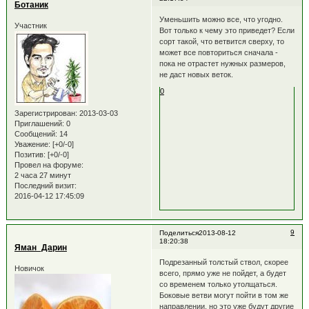
Ботаник
Уменьшить можно все, что угодно.
Участник
Вот только к чему это приведет? Если
сорт такой, что ветвится сверху, то
может все повториться сначала -
пока не отрастет нужных размеров,
не даст новых веток.
0
Зарегистрирован
: 2013-03-03
Приглашений:
0
Сообщений:
14
Уважение:
[+0/-0]
Позитив:
[+0/-0]
Провел на форуме:
2 часа 27 минут
Последний визит:
2016-04-12 17:45:09
9
Поделиться
2013-08-12
18:20:38
Яман_Дарин
Подрезанный толстый ствол, скорее
Новичок
всего, прямо уже не пойдет, а будет
со временем только утолщаться.
Боковые ветви могут пойти в том же
направлении, но это уже будут другие