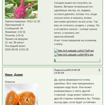
Сегодня вывел его погулять на
балкон. Ветерок потрепыхал его
однобокую листву, но, видимо,
остался доволен, потому что, когда
уносил опять в комнату, всеми
Зарегистрирован
: 2012-12-20
листьями цеплялся за все углы. Так
Приглашений:
0
ему не хотелось уходить с улицы. Но
Сообщений:
46
и оставлять нельзя - солнце сильно
Уважение:
[+0/-0]
печет, а затенять нет
Позитив:
[+0/-0]
приспособлений.
Провел на форуме:
А вот точки прищипов на основном
21 час 38 минут
стебле.
Последний визит:
2026-08-05 14:01:32
0
5
Поделиться
2013-06-28
13:40:28
Яман_Дарин
Да, крона формируется очень
Новичок
однобоко. Все-таки прищипывать
вовремя надо было. Или может
разворачивать к свету другой
стороной, тогда может побеги и с
другой стороны появились бы. Теперь
выход один, если будет устойчиво