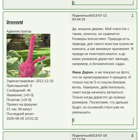
0
7
Поделиться
2013-07-12
00:44:10
Drevovid
Да, мощное дерево. Мой отросток с
Администратор
таким, конечно, не сравнится.
Размеры впечатляют. Природа есть
природа, для такого монстра нужна не
комната, а как минимум оранжерея. Я
правда не поинтересовался, а до
каких размеров дорастает авокадо,
например, в ботанических садах.
Яман Дарин
, я же показал на фото,
что он проигнорировал 4 прищипа. И
Зарегистрирован
: 2012-12-20
только после 5-го пошла боковая
Приглашений:
0
ветвь. Наверное, действительно,
Сообщений:
46
знает когда начинать ветвиться.
Уважение:
[+0/-0]
Только когда дорастет до нужных
Позитив:
[+0/-0]
размеров. Посмотрим, что дальше
Провел на форуме:
будет, но основной ствол уже не
21 час 38 минут
уменьшить.
Последний визит:
2026-08-05 14:01:32
0
8
Поделиться
2013-07-16
22:17:54