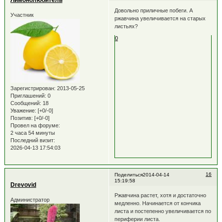
Лимонолюбитель
Довольно приличные побеги. А
Участник
ржавчина увеличивается на старых
листьях?
0
Зарегистрирован
: 2013-05-25
Приглашений:
0
Сообщений:
18
Уважение:
[+0/-0]
Позитив:
[+0/-0]
Провел на форуме:
2 часа 54 минуты
Последний визит:
2026-04-13 17:54:03
16
Поделиться
2014-04-14
15:19:58
Drevovid
Ржавчина растет, хотя и достаточно
Администратор
медленно. Начинается от кончика
листа и постепенно увеличивается по
периферии листа.