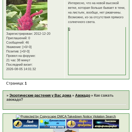
Интересно, что на новой высокой
ветке, которая больше бывает в тени,
на листьях, вообще, нет ржавчины.
Возможно, из-за отсутствия прямого
солнечного света.
0
Зарегистрирован
: 2012-12-20
Приглашений:
0
Сообщений:
46
Уважение:
[+0/-0]
Позитив:
[+0/-0]
Провел на форуме:
21 час 38 минут
Последний визит:
2026-08-05 14:01:32
Страница:
1
»
Экзотические растения у Вас дома
»
Авокадо
»
Как сажать
авокадо?