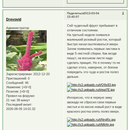
3
Поделиться
2013-03-04
15:40:07
Drevovid
Сей чудесный фрукт пребывает в
Администратор
отличном состоянии.
На третьей неделе появился
маленький розовый росток, который
быстро начал вытягиваться вверх.
Затем появились первые листики в
виде 5-листной сборки. Как везде
пишут, на восьмом листе надо
сделать прищип. Но я почему-то не
сделал этого, наверное, от боязни
повредить это чудо и росток полез
Зарегистрирован
: 2012-12-20
дальше.
Приглашений:
0
Сообщений:
46
Уважение:
[+0/-0]
Позитив:
[+0/-0]
Провел на форуме:
Интересно, что в первую зиму
21 час 38 минут
авокадо не сбросил свои первые
Последний визит:
листья и по весне новый рост в виде
2026-08-05 14:01:32
красного ростка опять полез вверх.