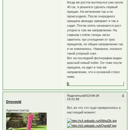
Когда же росток вытянулся уже около
40 см, я решился сделать первый
прищип. Но ветвления так и не
происходило. После очередного
прищипа авокадо замирает и так и
сидит. Потом опять начинается рост
упорно в том же направлении. На
главном стебле теперь легко
заметить три утолщения от трех
прищипов, но общее направление так
и не изменилось. Наверное, попался
такой упорный сорт.
Вот на последней фотографии виден
красный новый побег. Он тоже после
прищипа, но идет в том же
направлении, что и основной ствол
ниже.
0
4
Поделиться
2013-06-26
15:21:58
Drevovid
Вот, во что это чудо превратилось в
Администратор
настоящий момент.