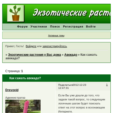
Форум
Участники
Поиск
Регистрация
Войти
Активные темы
Привет, Гость!
Войдите
или
зарегистрируйтесь
.
»
Экзотические растения у Вас дома
»
Авокадо
»
Как сажать
авокадо?
Страница:
1
Как сажать авокадо?
1
Поделиться
2012-12-23
12:47:31
Drevovid
Если Вы уже дошли до того, что
Администратор
задали такой вопрос, то следующим
логичным шагом будет поискать
ответ на этот вопрос в всезнающем
Интернете.