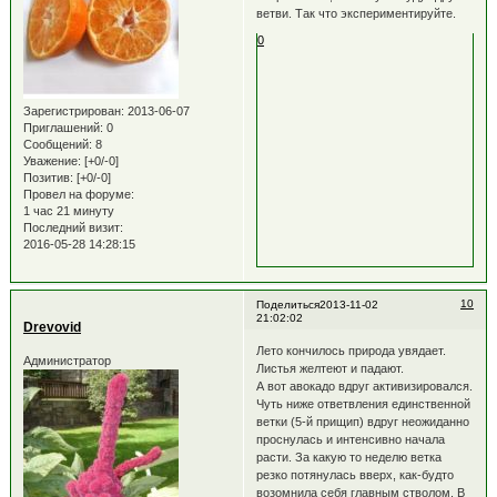
ветви. Так что экспериментируйте.
0
Зарегистрирован
: 2013-06-07
Приглашений:
0
Сообщений:
8
Уважение:
[+0/-0]
Позитив:
[+0/-0]
Провел на форуме:
1 час 21 минуту
Последний визит:
2016-05-28 14:28:15
10
Поделиться
2013-11-02
21:02:02
Drevovid
Лето кончилось природа увядает.
Администратор
Листья желтеют и падают.
А вот авокадо вдруг активизировался.
Чуть ниже ответвления единственной
ветки (5-й прищип) вдруг неожиданно
проснулась и интенсивно начала
расти. За какую то неделю ветка
резко потянулась вверх, как-будто
возомнила себя главным стволом. В