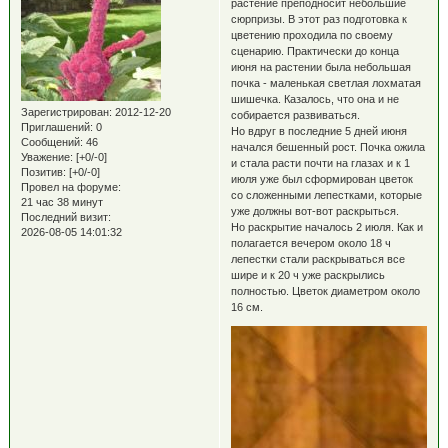
растение преподносит небольшие
сюрпризы. В этот раз подготовка к
цветению проходила по своему
сценарию. Практически до конца
июня на растении была небольшая
почка - маленькая светлая лохматая
шишечка. Казалось, что она и не
Зарегистрирован
: 2012-12-20
собирается развиваться.
Приглашений:
0
Но вдруг в последние 5 дней июня
Сообщений:
46
начался бешенный рост. Почка ожила
Уважение:
[+0/-0]
и стала расти почти на глазах и к 1
Позитив:
[+0/-0]
июля уже был сформирован цветок
Провел на форуме:
со сложенными лепестками, которые
21 час 38 минут
уже должны вот-вот раскрыться.
Последний визит:
Но раскрытие началось 2 июля. Как и
2026-08-05 14:01:32
полагается вечером около 18 ч
лепестки стали раскрываться все
шире и к 20 ч уже раскрылись
полностью. Цветок диаметром около
16 см.