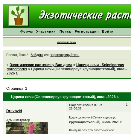
Форум
Участники
Поиск
Регистрация
Войти
Активные темы
Привет, Гость!
Войдите
или
зарегистрируйтесь
.
»
Экзотические растения у Вас дома
»
Царица ночи - Selenicereus
grandiflorus
»
Царица ночи (Селеницереус крупноцветковый), июль
2026 г.
Страница:
1
Царица ночи (Селеницереус крупноцветковый), июль 2026 г.
1
Поделиться
2026-07-05
23:06:33
Drevovid
Царица ночи (Селеницереус
Администратор
крупноцветковый), июль 2026 г.
Каждый раз это экзотическое